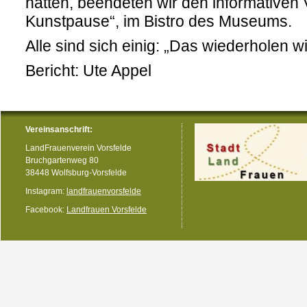
hatten, beendeten wir den informativen 
Kunstpause“, im Bistro des Museums.
Alle sind sich einig: „Das wiederholen wi
Bericht: Ute Appel
Vereinsanschrift:
LandFrauenverein Vorsfelde
Bruchgartenweg 80
38448 Wolfsburg-Vorsfelde
Instagram:
landfrauenvorsfelde
Facebook:
Landfrauen Vorsfelde