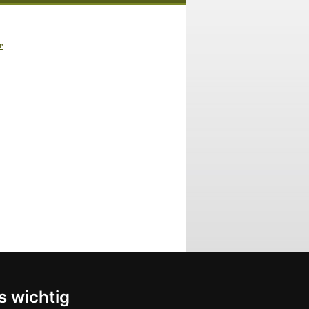
r
s wichtig
l