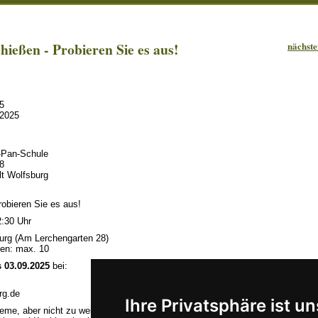
ießen - Probieren Sie es aus!
nächste
5
.2025
r-Pan-Schule
8
lt Wolfsburg
robieren Sie es aus!
2:30 Uhr
burg (Am Lerchengarten 28)
nen: max. 10
 03.09.2025
bei:
rg.de
Ihre Privatsphäre ist un
me, aber nicht zu weite Kleidung. Wir schießen barfuß oder auf Socken. Pfei